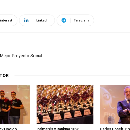
interest
Linkedin
Telegram
 Mejor Proyecto Social
UTOR
by Hocico
Palmarés y Ranking 2026
Carlos Bosch, P