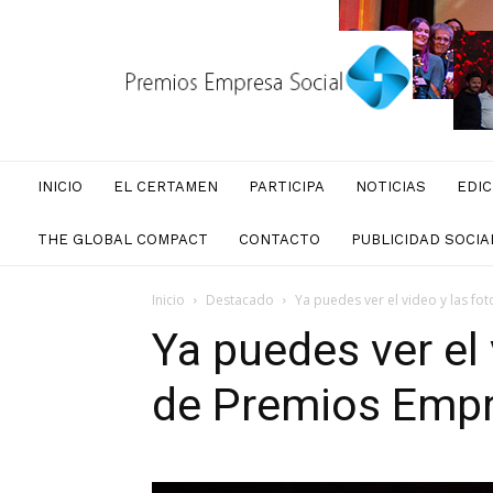
Premios
Empresa
Social
INICIO
EL CERTAMEN
PARTICIPA
NOTICIAS
EDIC
THE GLOBAL COMPACT
CONTACTO
PUBLICIDAD SOCIA
Inicio
Destacado
Ya puedes ver el video y las foto
Ya puedes ver el 
de Premios Empr