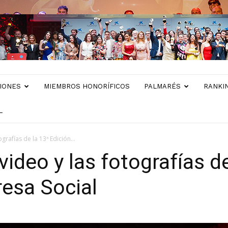
IONES
MIEMBROS HONORÍFICOS
PALMARÉS
RANKI
L
grafías de la 13ª Edición...
video y las fotografías d
esa Social