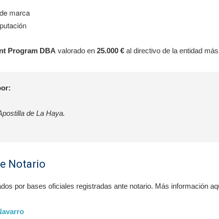
 de marca
putación
ent Program DBA
valorado en
25.000 €
al directivo de la entidad má
por:
Apostilla de La Haya.
e Notario
os por bases oficiales registradas ante notario. Más información aq
Navarro