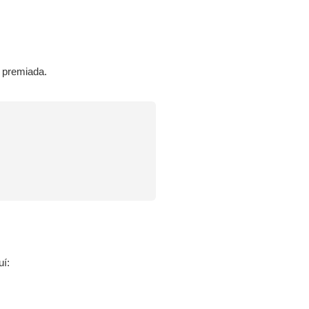
s premiada.
uí: