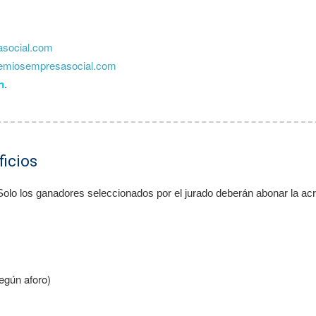
asocial.com
emiosempresasocial.com
n
.
ficios
olo los ganadores seleccionados por el jurado deberán abonar la acr
según aforo)