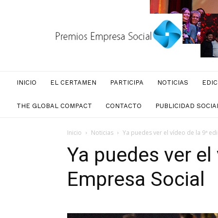
Premios
Empresa
Social
INICIO
EL CERTAMEN
PARTICIPA
NOTICIAS
EDIC
THE GLOBAL COMPACT
CONTACTO
PUBLICIDAD SOCIA
Inicio
Noticias
Ya puedes ver el vídeo de la 9ª ed
Ya puedes ver el
Empresa Social