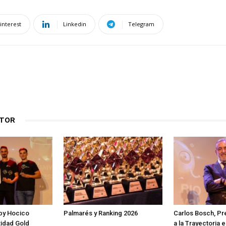
interest
Linkedin
Telegram
UTOR
by Hocico
Palmarés y Ranking 2026
Carlos Bosch, P
tidad Gold
a la Trayectoria 