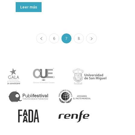
Leer más
6
7
8